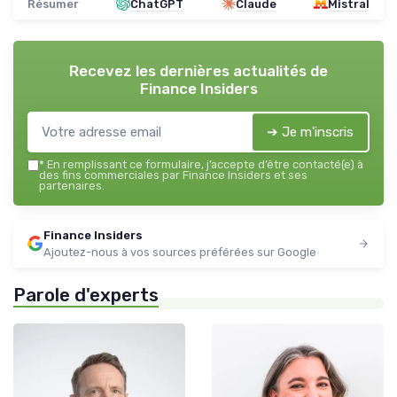
Résumer
ChatGPT
Claude
Mistral
Recevez les dernières actualités de
Finance Insiders
➔ Je m'inscris
*
En remplissant ce formulaire, j’accepte d’être contacté(e) à
des fins commerciales par Finance Insiders et ses
partenaires.
Finance Insiders
Ajoutez-nous à vos sources préférées sur Google
Parole d'experts