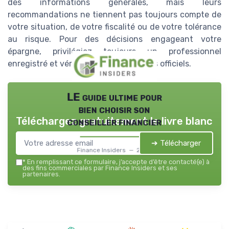
des informations générales, mais leurs
recommandations ne tiennent pas toujours compte de
votre situation, de votre fiscalité ou de votre tolérance
au risque. Pour des décisions engageant votre
épargne, privilégiez toujours un professionnel
enregistré et vérifiable sur les registres officiels.
LE guide ultime pour
bien choisir son
Téléchargez gratuitement le livre blanc
conseiller financier
➔ Télécharger
Finance Insiders — 2026
*
En remplissant ce formulaire, j’accepte d’être contacté(e) à
des fins commerciales par Finance Insiders et ses
partenaires.