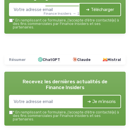
➔ Télécharger
Finance Insiders — 2026
*
En remplissant ce formulaire, j’accepte d’être contacté(e) à
des fins commerciales par Finance Insiders et ses
partenaires.
Résumer
ChatGPT
Claude
Mistral
Recevez les dernières actualités de
Finance Insiders
➔ Je m'inscris
*
En remplissant ce formulaire, j’accepte d’être contacté(e) à
des fins commerciales par Finance Insiders et ses
partenaires.