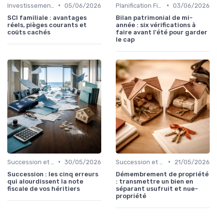
•
•
Investissement Immobilier
05/06/2026
Planification Financière Personnelle
03/06/2026
SCI familiale : avantages
Bilan patrimonial de mi-
réels, pièges courants et
année : six vérifications à
coûts cachés
faire avant l'été pour garder
le cap
•
•
Succession et Transmission de Patrimoine
30/05/2026
Succession et Transmission de Patrimoine
21/05/2026
Succession : les cinq erreurs
Démembrement de propriété
qui alourdissent la note
: transmettre un bien en
fiscale de vos héritiers
séparant usufruit et nue-
propriété