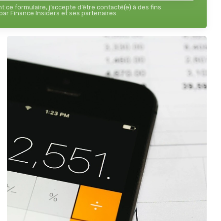
 ce formulaire, j’accepte d’être contacté(e) à des fins
ar Finance Insiders et ses partenaires.