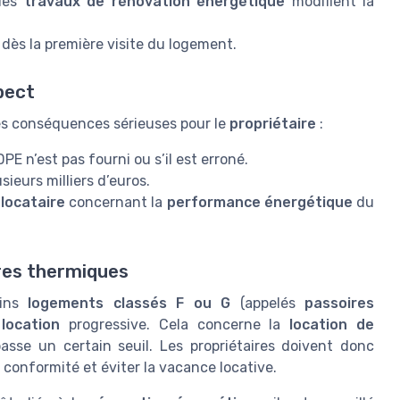
 des
travaux de rénovation énergétique
modifient la
dès la première visite du logement.
pect
es conséquences sérieuses pour le
propriétaire
:
DPE n’est pas fourni ou s’il est erroné.
eurs milliers d’euros.
e
locataire
concernant la
performance énergétique
du
ires thermiques
ains
logements classés F ou G
(appelés
passoires
 location
progressive. Cela concerne la
location de
sse un certain seuil. Les propriétaires doivent donc
 conformité et éviter la vacance locative.