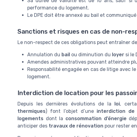
Sa durée de validité est de 10 ans, sauf si
performance du logement.
Le DPE doit être annexé au bail et communiqué 
Sanctions et risques en cas de non-res
Le non-respect de ces obligations peut entraîner d
Annulation du
bail
ou diminution du
loyer
si le 
Amendes administratives pouvant atteindre plusi
Responsabilité engagée en cas de litige avec l
logement.
Interdiction de location pour les passo
Depuis les dernières évolutions de la
loi
, cert
thermiques
) font l’objet d’une
interdiction de
logements
dont la
consommation d’énergie
dépa
anticiper des
travaux de rénovation
pour rester en