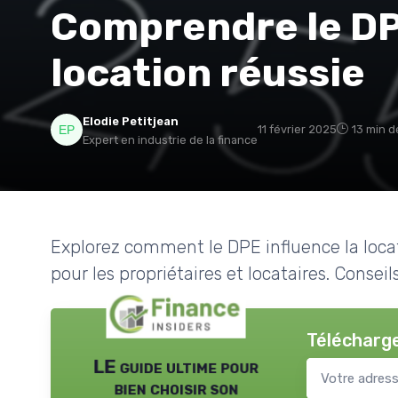
Comprendre le DP
location réussie
Elodie Petitjean
11 février 2025
13 min d
Expert en industrie de la finance
Explorez comment le DPE influence la locat
pour les propriétaires et locataires. Conseil
Télécharge
LE guide ultime pour
bien choisir son