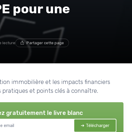
E pour une
e lecture
Partager cette page
ion immobilière et les impacts financiers
s pratiques et points clés à connaître.
z gratuitement le livre blanc
➔ Télécharger