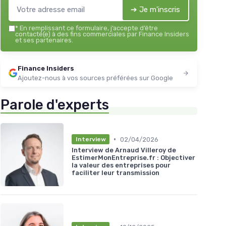
➔ Je m'inscris
*
En remplissant ce formulaire, j’accepte d’être
contacté(e) à des fins commerciales par Finance Insiders
et ses partenaires.
Finance Insiders
Ajoutez-nous à vos sources préférées sur Google
Parole d'experts
•
02/04/2026
Interview
Interview de Arnaud Villeroy de
EstimerMonEntreprise.fr : Objectiver
la valeur des entreprises pour
faciliter leur transmission