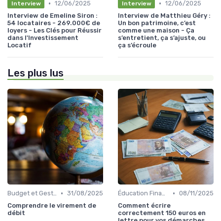
•
•
12/06/2025
12/06/2025
Interview
Interview
Interview de Emeline Siron :
Interview de Matthieu Géry :
54 locataires - 269.000€ de
Un bon patrimoine, c’est
loyers - Les Clés pour Réussir
comme une maison - Ça
dans l'Investissement
s’entretient, ça s’ajuste, ou
Locatif
ça s’écroule
Les plus lus
•
•
Budget et Gestion des Finances Personnelles
31/08/2025
Éducation Financière
08/11/2025
Comprendre le virement de
Comment écrire
débit
correctement 150 euros en
lettre pour vos démarches