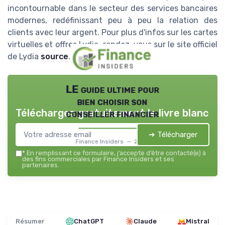
incontournable dans le secteur des services bancaires
modernes, redéfinissant peu à peu la relation des
clients avec leur argent. Pour plus d'infos sur les cartes
virtuelles et offres Lydia, rendez-vous sur le site officiel
de Lydia
source
.
LE guide ultime pour
bien choisir son
Téléchargez gratuitement le livre blanc
conseiller financier
➔ Télécharger
Finance Insiders — 2026
*
En remplissant ce formulaire, j’accepte d’être contacté(e) à
des fins commerciales par Finance Insiders et ses
partenaires.
Résumer
ChatGPT
Claude
Mistral