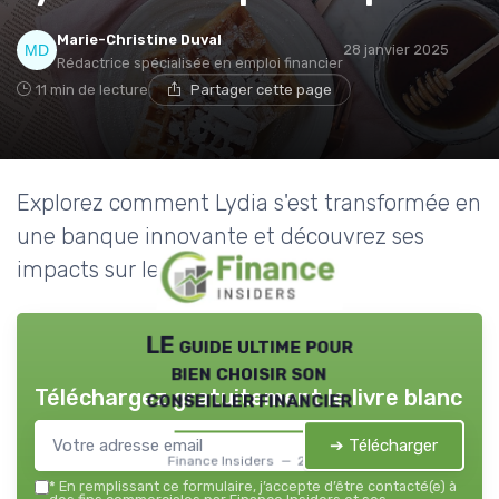
Marie-Christine Duval
28 janvier 2025
Rédactrice spécialisée en emploi financier
11 min de lecture
Partager cette page
Explorez comment Lydia s'est transformée en
une banque innovante et découvrez ses
impacts sur le secteur financier.
LE guide ultime pour
bien choisir son
Téléchargez gratuitement le livre blanc
conseiller financier
➔ Télécharger
Finance Insiders — 2026
*
En remplissant ce formulaire, j’accepte d’être contacté(e) à