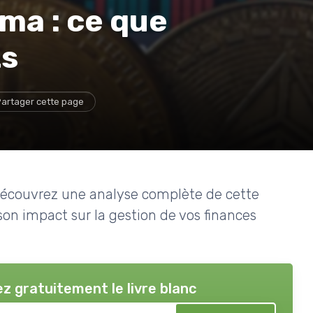
ma : ce que
ts
artager cette page
Découvrez une analyse complète de cette
 son impact sur la gestion de vos finances
z gratuitement le livre blanc