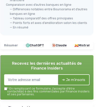
financière
Comparaison avec d’autres banques en ligne
— Différences notables entre Boursorama et d’autres
banques en ligne
— Tableau comparatif des offres principales
— Points forts et axes d’amélioration selon les clients
— En résumé
Résumer
ChatGPT
Claude
Mistral
Recevez les dernières actualités de
Finance Insiders
➔ Je m'inscris
*
En remplissant ce formulaire, j’accepte d’être
contacté(e) à des fins commerciales par Finance Insiders
et ses partenaires.