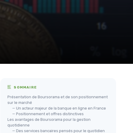
SOMMAIRE
Présentation de Boursorama et de son positionnement
sur le marché
— Un acteur majeur de la banque en ligne en France
— Positionnement et offres distinctives
Les avantages de Boursorama pour la gestion
quotidienne
— Des services bancaires pensés pour le quotidien