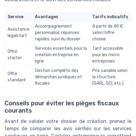
Service
Avantages
Tarifs indicatifs
Accompagnement
À partir de 49 €
Assistance
personnalisé, réponses
selon l’offre
legalstart
rapides, suivi du dossier
choisie
Services essentiels pour la
Tarif accessible
Offre
création entreprise en
pour les micro
starter
ligne
entreprises
Gestion complète des
Prix variable selon
Offre
démarches juridiques et
la structure
standard
fiscales
(SARL, SCI, etc.)
Conseils pour éviter les pièges fiscaux
courants
Avant de valider votre dossier de création, prenez le
temps de comparer les avis vérifiés sur les services
juridiques en ligne. Certains entrepreneurs regrettent