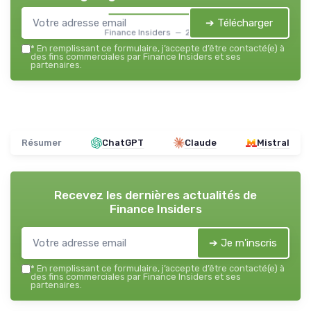
➔ Télécharger
Finance Insiders — 2026
*
En remplissant ce formulaire, j’accepte d’être contacté(e) à
des fins commerciales par Finance Insiders et ses
partenaires.
Résumer
ChatGPT
Claude
Mistral
Recevez les dernières actualités de
Finance Insiders
➔ Je m'inscris
*
En remplissant ce formulaire, j’accepte d’être contacté(e) à
des fins commerciales par Finance Insiders et ses
partenaires.