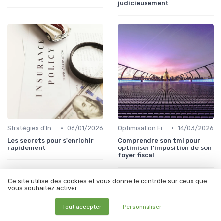
judicieusement
•
•
Stratégies d'Investissement en Bourse
06/01/2026
Optimisation Fiscale
14/03/2026
Les secrets pour s'enrichir
Comprendre son tmi pour
rapidement
optimiser l’imposition de son
foyer fiscal
Ce site utilise des cookies et vous donne le contrôle sur ceux que
vous souhaitez activer
Les articles par date
Tout accepter
Personnaliser