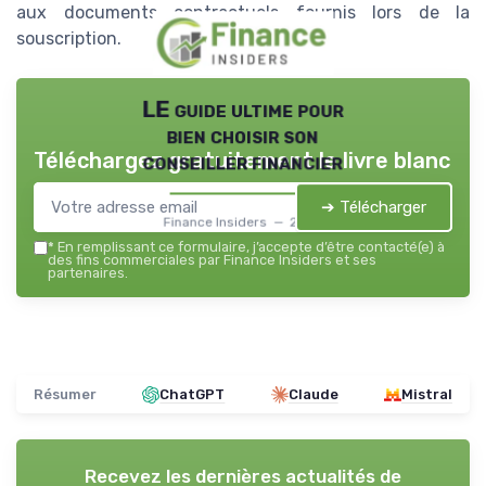
aux documents contractuels fournis lors de la
souscription.
LE guide ultime pour
bien choisir son
Téléchargez gratuitement le livre blanc
conseiller financier
➔ Télécharger
Finance Insiders — 2026
*
En remplissant ce formulaire, j’accepte d’être contacté(e) à
des fins commerciales par Finance Insiders et ses
partenaires.
Résumer
ChatGPT
Claude
Mistral
Recevez les dernières actualités de