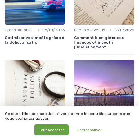
•
•
Optimisation Fiscale
06/01/2026
Fonds d'Investissement et ETF
17/11/2025
Optimiser vos impôts grâce à
Comment bien gérer ses
la défiscalisation
finances et investir
judicieusement
Ce site utilise des cookies et vous donne le contrôle sur ceux que
vous souhaitez activer
•
•
Stratégies d'Investissement en Bourse
06/01/2026
Optimisation Fiscale
14/03/2026
Tout accepter
Personnaliser
Les secrets pour s'enrichir
Comprendre son tmi pour
rapidement
optimiser l’imposition de son