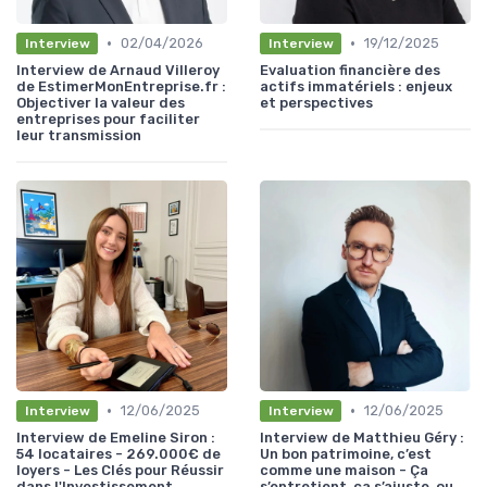
•
•
02/04/2026
19/12/2025
Interview
Interview
Interview de Arnaud Villeroy
Evaluation financière des
de EstimerMonEntreprise.fr :
actifs immatériels : enjeux
Objectiver la valeur des
et perspectives
entreprises pour faciliter
leur transmission
•
•
12/06/2025
12/06/2025
Interview
Interview
Interview de Emeline Siron :
Interview de Matthieu Géry :
54 locataires - 269.000€ de
Un bon patrimoine, c’est
loyers - Les Clés pour Réussir
comme une maison - Ça
dans l'Investissement
s’entretient, ça s’ajuste, ou