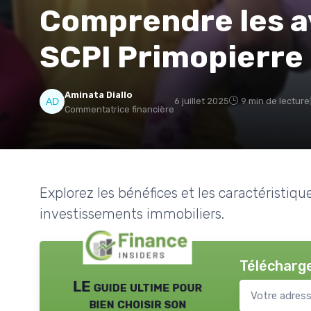
Comprendre les a
SCPI Primopierre
Aminata Diallo
6 juillet 2025
9 min de lecture
Commentatrice financière
Explorez les bénéfices et les caractéristiq
investissements immobiliers.
Télécharge
LE guide ultime pour
bien choisir son