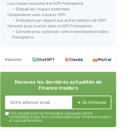
Les risques associés à la SCPI Primopierre
— Évaluer les risques potentiels
Comparaison avec d'autres SCPI
— Évaluation par rapport aux autres options de SCPI
Conseils pour investir dans la SCPI Primopierre
— Conseils pour optimiser votre investissement dans
Primopierre
Résumer
ChatGPT
Claude
Mistral
Recevez les dernières actualités de
Finance Insiders
➔ Je m'inscris
*
En remplissant ce formulaire, j’accepte d’être
contacté(e) à des fins commerciales par Finance Insiders
et ses partenaires.