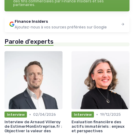
des fins commerciales par Finance Insiders et ses
partenaires.
Finance Insiders
Ajoutez-nous à vos sources préférées sur Google
Parole d'experts
•
•
02/04/2026
19/12/2025
Interview
Interview
Interview de Arnaud Villeroy
Evaluation financière des
de EstimerMonEntreprise.fr :
actifs immatériels : enjeux
Objectiver la valeur des
et perspectives