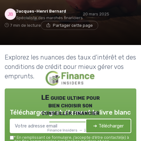
Jacques-Henri Bernard
20 mars 2025
Spécialiste des marchés financiers
7 min de lecture
Partager cette page
Explorez les nuances des taux d'intérêt et des
conditions de crédit pour mieux gérer vos
emprunts.
LE guide ultime pour
bien choisir son
Téléchargez gratuitement le livre blanc
conseiller financier
➔ Télécharger
Finance Insiders — 2026
*
En remplissant ce formulaire, j’accepte d’être contacté(e) à