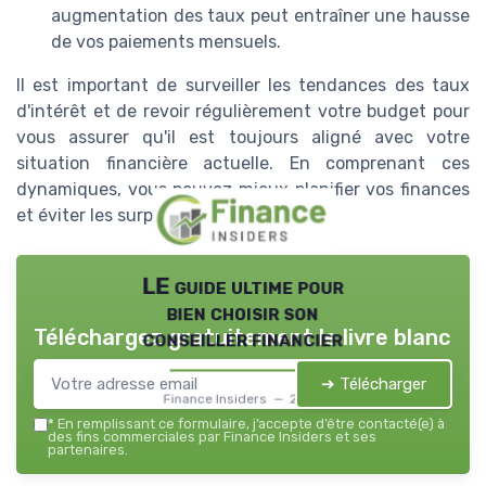
augmentation des taux peut entraîner une hausse
de vos paiements mensuels.
Il est important de surveiller les tendances des taux
d'intérêt et de revoir régulièrement votre budget pour
vous assurer qu'il est toujours aligné avec votre
situation financière actuelle. En comprenant ces
dynamiques, vous pouvez mieux planifier vos finances
et éviter les surprises désagréables.
LE guide ultime pour
bien choisir son
Téléchargez gratuitement le livre blanc
conseiller financier
➔ Télécharger
Finance Insiders — 2026
*
En remplissant ce formulaire, j’accepte d’être contacté(e) à
des fins commerciales par Finance Insiders et ses
partenaires.