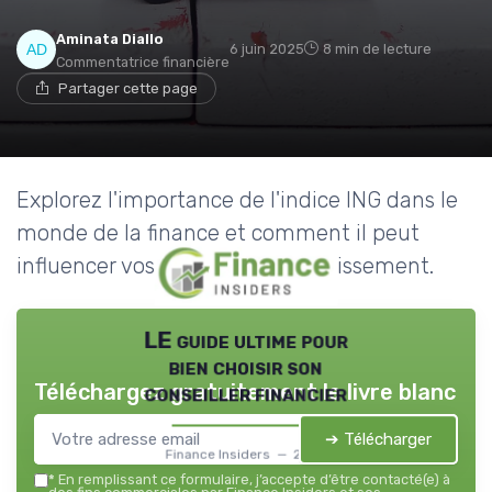
Aminata Diallo
6 juin 2025
8 min de lecture
Commentatrice financière
Partager cette page
Explorez l'importance de l'indice ING dans le
monde de la finance et comment il peut
influencer vos décisions d'investissement.
LE guide ultime pour
bien choisir son
Téléchargez gratuitement le livre blanc
conseiller financier
➔ Télécharger
Finance Insiders — 2026
*
En remplissant ce formulaire, j’accepte d’être contacté(e) à