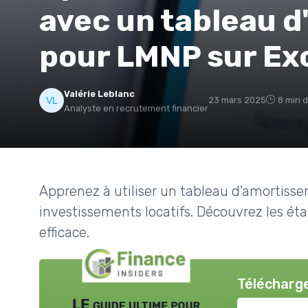
avec un tableau 
pour LMNP sur Ex
Valérie Leblanc
23 mars 2025
8 min d
Analyste en recrutement financier
Apprenez à utiliser un tableau d'amortiss
investissements locatifs. Découvrez les éta
efficace.
Télécharge
LE guide ultime pour