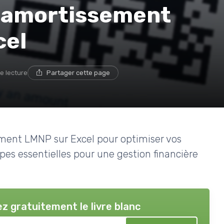
d'amortissement
cel
e lecture
Partager cette page
ement LMNP sur Excel pour optimiser vos
pes essentielles pour une gestion financière
z gratuitement le livre blanc