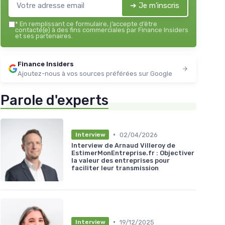
➔ Je m'inscris
*
En remplissant ce formulaire, j’accepte d’être
contacté(e) à des fins commerciales par Finance Insiders
et ses partenaires.
Finance Insiders
Ajoutez-nous à vos sources préférées sur Google
Parole d'experts
•
02/04/2026
Interview
Interview de Arnaud Villeroy de
EstimerMonEntreprise.fr : Objectiver
la valeur des entreprises pour
faciliter leur transmission
•
19/12/2025
Interview