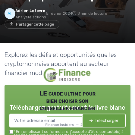
Adrien Lefevre
5 février 2024
8 min de lecture
Analyste actions
Partager cette page
Explorez les défis et opportunités que les
cryptomonnaies apportent au secteur
financier moderne.
LE guide ultime pour
bien choisir son
Téléchargez gratuitement le livre blanc
conseiller financier
➔ Télécharger
Finance Insiders — 2026
*
En remplissant ce formulaire, j’accepte d’être contacté(e) à