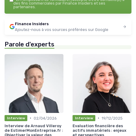
des fins commerciales par Finance Insiders et ses
partenaires.
Finance Insiders
Ajoutez-nous à vos sources préférées sur Google
Parole d'experts
•
•
02/04/2026
19/12/2025
Interview
Interview
Interview de Arnaud Villeroy
Evaluation financière des
de EstimerMonEntreprise.fr :
actifs immatériels : enjeux
Objectiver la valeur des
et perspectives