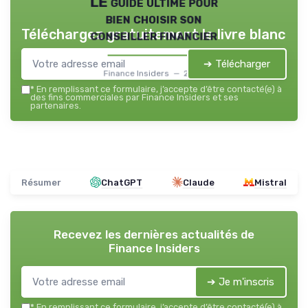
LE guide ultime pour
bien choisir son
Téléchargez gratuitement le livre blanc
conseiller financier
➔ Télécharger
Finance Insiders — 2026
*
En remplissant ce formulaire, j’accepte d’être contacté(e) à
des fins commerciales par Finance Insiders et ses
partenaires.
Résumer
ChatGPT
Claude
Mistral
Recevez les dernières actualités de
Finance Insiders
➔ Je m'inscris
*
En remplissant ce formulaire, j’accepte d’être contacté(e) à