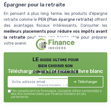
Épargner pour la retraite
En pensant à plus long terme, les produits d'épargne
retraite comme le
PER (Plan épargne retraite)
offrent
des avantages fiscaux intéressants. Consulter les
meilleurs placements pour réduire vos impôts avant
la retraite
peut être une bonne idée pour préparer
votre avenir.
LE guide ultime pour
bien choisir son
Téléchargez gratuitement le livre blanc
conseiller financier
➔ Télécharger
Finance Insiders — 2026
*
En remplissant ce formulaire, j’accepte d’être contacté(e) à
des fins commerciales par Finance Insiders et ses
partenaires.