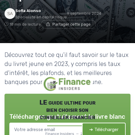
Sofia Alonso
9 septembre 2024
Spécialiste en capital risque
18 min de lecture
Partager cette page
Découvrez tout ce qu'il faut savoir sur le taux
du livret jeune en 2023, y compris les taux
d'intérêt, les plafonds, et les meilleures
banques pour ouvrir un livret jeune.
LE guide ultime pour
bien choisir son
Téléchargez gratuitement le livre blanc
conseiller financier
➔ Télécharger
Finance Insiders — 2026