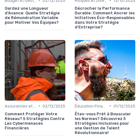
•
•
Budget et Gestion des Finances Personnelles
02/12/2025
Risques et Diversification d'Investissement
13/10/2025
Gardez une Longueur
Décrocher la Performance
d'Avance: Quelle Stratégie
Durable: Comment Ancrer les
de Rémunération Variable
Initiatives Éco-Responsables
pour Motiver Vos Équipes?
dans Votre Stratégie
d'Entreprise?
•
•
Assurances et Protections Financières
02/12/2025
Éducation Financière
01/12/2025
Comment Protéger Votre
Êtes-vous Prêt à Bousculer
Réseau? 5 Stratégies Contre
les Normes? Découvrez 5
Les Cybermenaces
Stratégies Inclusives pour
Financières
une Gestion de Talent
Révolutionnaire!