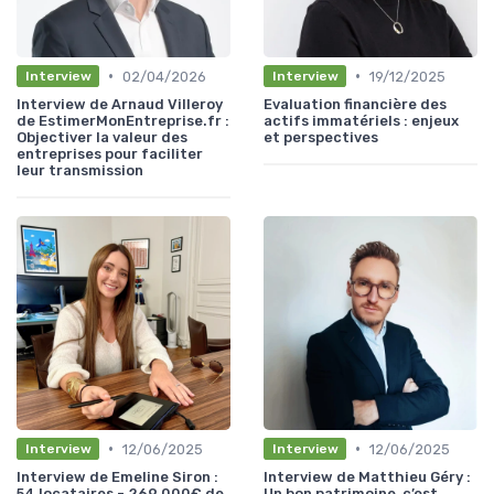
•
•
02/04/2026
19/12/2025
Interview
Interview
Interview de Arnaud Villeroy
Evaluation financière des
de EstimerMonEntreprise.fr :
actifs immatériels : enjeux
Objectiver la valeur des
et perspectives
entreprises pour faciliter
leur transmission
•
•
12/06/2025
12/06/2025
Interview
Interview
Interview de Emeline Siron :
Interview de Matthieu Géry :
54 locataires - 269.000€ de
Un bon patrimoine, c’est