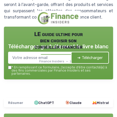
seront à l'avant-garde, offrant des produits et services
qui surpassent les attentes des consommateurs et
transformant continuellement l'expérience client.
LE guide ultime pour
bien choisir son
Téléchargez gratuitement le livre blanc
conseiller financier
➔ Télécharger
Finance Insiders — 2026
*
En remplissant ce formulaire, j’accepte d’être contacté(e) à
des fins commerciales par Finance Insiders et ses
partenaires.
Résumer
ChatGPT
Claude
Mistral