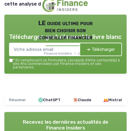
cette analyse détaillée
.
LE guide ultime pour
bien choisir son
Téléchargez gratuitement le livre blanc
conseiller financier
➔ Télécharger
Finance Insiders — 2026
*
En remplissant ce formulaire, j’accepte d’être contacté(e) à
des fins commerciales par Finance Insiders et ses
partenaires.
Résumer
ChatGPT
Claude
Mistral
Recevez les dernières actualités de
Finance Insiders