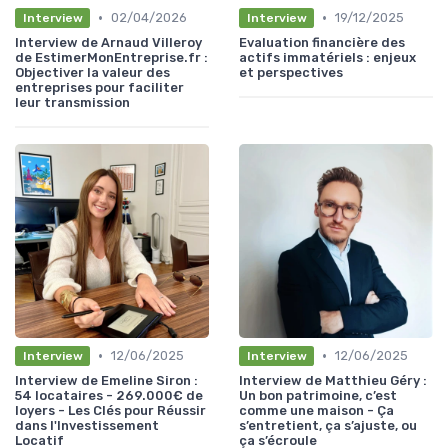
•
•
02/04/2026
19/12/2025
Interview
Interview
Interview de Arnaud Villeroy
Evaluation financière des
de EstimerMonEntreprise.fr :
actifs immatériels : enjeux
Objectiver la valeur des
et perspectives
entreprises pour faciliter
leur transmission
•
•
12/06/2025
12/06/2025
Interview
Interview
Interview de Emeline Siron :
Interview de Matthieu Géry :
54 locataires - 269.000€ de
Un bon patrimoine, c’est
loyers - Les Clés pour Réussir
comme une maison - Ça
dans l'Investissement
s’entretient, ça s’ajuste, ou
Locatif
ça s’écroule