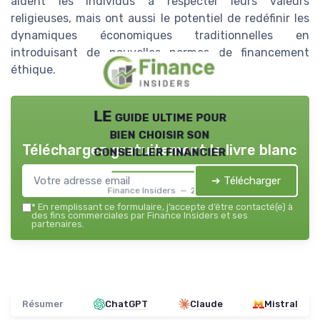
aident les individus à respecter leurs valeurs
religieuses, mais ont aussi le potentiel de redéfinir les
dynamiques économiques traditionnelles en
introduisant de nouvelles normes de financement
éthique.
LE guide ultime pour
bien choisir son
Téléchargez gratuitement le livre blanc
conseiller financier
➔ Télécharger
Finance Insiders — 2026
*
En remplissant ce formulaire, j’accepte d’être contacté(e) à
des fins commerciales par Finance Insiders et ses
partenaires.
Résumer
ChatGPT
Claude
Mistral