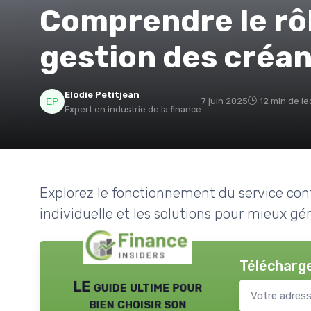
Comprendre le rôl
gestion des créa
Elodie Petitjean
7 juin 2025
12 min de le
Expert en industrie de la finance
Explorez le fonctionnement du service cont
individuelle et les solutions pour mieux gé
Télécharge
LE guide ultime pour
bien choisir son