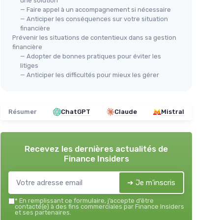
une solution
— Faire appel à un accompagnement si nécessaire
— Anticiper les conséquences sur votre situation
financière
Prévenir les situations de contentieux dans sa gestion
financière
— Adopter de bonnes pratiques pour éviter les
litiges
— Anticiper les difficultés pour mieux les gérer
Résumer
ChatGPT
Claude
Mistral
Recevez les dernières actualités de
Finance Insiders
➔ Je m'inscris
*
En remplissant ce formulaire, j’accepte d’être
contacté(e) à des fins commerciales par Finance Insiders
et ses partenaires.