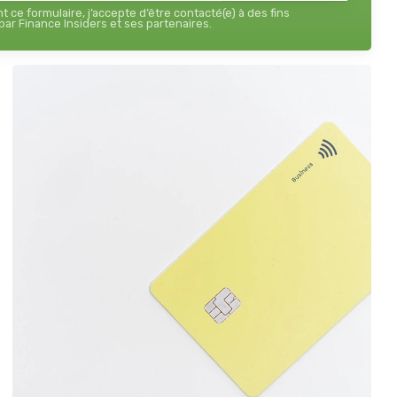
 ce formulaire, j’accepte d’être contacté(e) à des fins
ar Finance Insiders et ses partenaires.