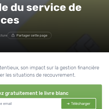
e du service de
nces
cture
Partager cette page
entieux, son impact sur la gestion financière
rer les situations de recouvrement.
z gratuitement le livre blanc
➔ Télécharger