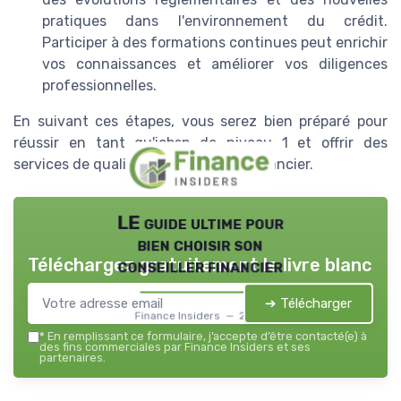
pratiques dans l'environnement du crédit.
Participer à des formations continues peut enrichir
vos connaissances et améliorer vos diligences
professionnelles.
En suivant ces étapes, vous serez bien préparé pour
réussir en tant qu'iobsp de niveau 1 et offrir des
services de qualité dans le secteur financier.
LE guide ultime pour
bien choisir son
Téléchargez gratuitement le livre blanc
conseiller financier
➔ Télécharger
Finance Insiders — 2026
*
En remplissant ce formulaire, j’accepte d’être contacté(e) à
des fins commerciales par Finance Insiders et ses
partenaires.