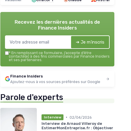
Recevez les dernières actualités de
Finance Insiders
➔ Je m'inscris
*
En remplissant ce formulaire, j’accepte d’être
contacté(e) à des fins commerciales par Finance Insiders
et ses partenaires.
Finance Insiders
Ajoutez-nous à vos sources préférées sur Google
Parole d'experts
•
02/04/2026
Interview
Interview de Arnaud Villeroy de
EstimerMonEntreprise.fr : Objectiver