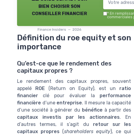
bien choisir son
conseiller financier
*
En remplissant
commerciales p
Finance Insiders — 2026
Définition du roe equity et son
importance
Qu’est-ce que le rendement des
capitaux propres ?
Le rendement des capitaux propres, souvent
appelé
ROE
(Return on Equity), est un
ratio
financier
clé pour évaluer la
performance
financière
d’une
entreprise
. Il mesure la capacité
d’une société à générer du
bénéfice
à partir des
capitaux investis par les actionnaires
. En
d’autres termes, il s’agit du
retour sur les
capitaux propres
(
shareholders equity
), ce qui