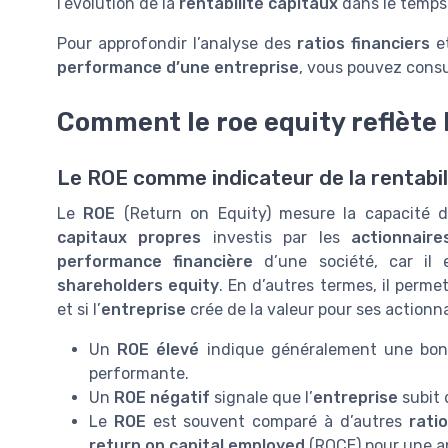
l’évolution de la
rentabilité capitaux
dans le temps
Pour approfondir l’analyse des
ratios financiers
et
performance d’une entreprise
, vous pouvez cons
Comment le roe equity reflète l
Le ROE comme indicateur de la rentabil
Le
ROE
(Return on Equity) mesure la capacité 
capitaux propres
investis par les
actionnaire
performance financière
d’une société, car il
shareholders equity
. En d’autres termes, il perme
et si l’
entreprise
crée de la valeur pour ses actionna
Un
ROE élevé
indique généralement une bo
performante.
Un
ROE négatif
signale que l’
entreprise
subit 
Le
ROE
est souvent comparé à d’autres
rati
return on capital employed
(ROCE) pour une a