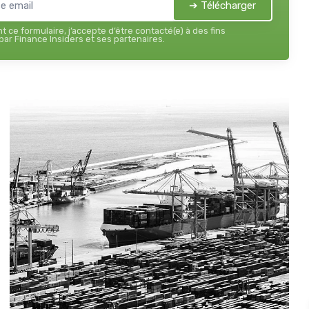
➔ Télécharger
 ce formulaire, j’accepte d’être contacté(e) à des fins
ar Finance Insiders et ses partenaires.