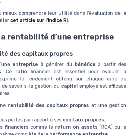
.
 mieux comprendre leur utilité dans l’évaluation de la
ulter
cet article sur l’indice RI
.
a rentabilité d’une entreprise
ité des capitaux propres
d’une
entreprise
à générer du
bénéfice
à partir des
s
. Ce
ratio
financier est essentiel pour évaluer la
 exprime le rendement obtenu sur chaque euro de
t de savoir si la gestion du
capital
employé est efficace
ires.
nne
rentabilité des capitaux propres
et une gestion
des pertes par rapport à ses
capitaux propres
.
os financiers
comme le
return on assets
(ROA) ou le
nalyse complète de la
performance entreprise
.