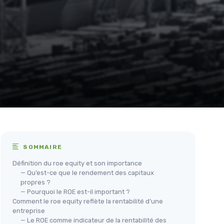
SOMMAIRE
Définition du roe equity et son importance
— Qu’est-ce que le rendement des capitaux
propres ?
— Pourquoi le ROE est-il important ?
Comment le roe equity reflète la rentabilité d’une
entreprise
— Le ROE comme indicateur de la rentabilité des