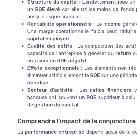
Structure du capital
: L’endettement joue un 
un
ROE élevé
car elle utilise moins de fonds
aussi le risque financier.
Rentabilité opérationnelle
: Le
income
généré
Une marge opérationnelle faible peut réduir
capital employed
.
Qualité des actifs
: La composition des actifs
capacité de l’entreprise à générer du
return
s
entraîner un
ROE négatif
.
Effets exceptionnels
: Les éléments non récur
diminuer artificiellement le
ROE
sur une période 
benefice
.
Secteur d’activité
: Les
ratios financiers
va
banques ont souvent un
ROE
supérieur à celui
de
gestion
du
capital
.
Comprendre l’impact de la conjoncture 
La
performance entreprise
dépend aussi de la c