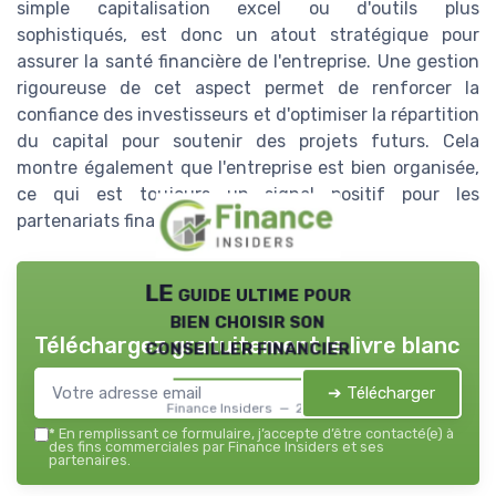
simple capitalisation excel ou d'outils plus
sophistiqués, est donc un atout stratégique pour
assurer la santé financière de l'entreprise. Une gestion
rigoureuse de cet aspect permet de renforcer la
confiance des investisseurs et d'optimiser la répartition
du capital pour soutenir des projets futurs. Cela
montre également que l'entreprise est bien organisée,
ce qui est toujours un signal positif pour les
partenariats financiers.
LE guide ultime pour
bien choisir son
Téléchargez gratuitement le livre blanc
conseiller financier
➔ Télécharger
Finance Insiders — 2026
*
En remplissant ce formulaire, j’accepte d’être contacté(e) à
des fins commerciales par Finance Insiders et ses
partenaires.