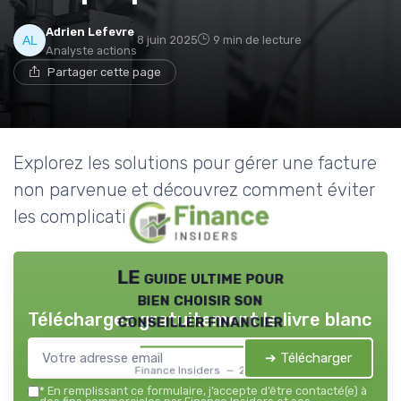
Adrien Lefevre
8 juin 2025
9 min de lecture
Analyste actions
Partager cette page
Explorez les solutions pour gérer une facture
non parvenue et découvrez comment éviter
les complications financières.
LE guide ultime pour
bien choisir son
Téléchargez gratuitement le livre blanc
conseiller financier
➔ Télécharger
Finance Insiders — 2026
*
En remplissant ce formulaire, j’accepte d’être contacté(e) à