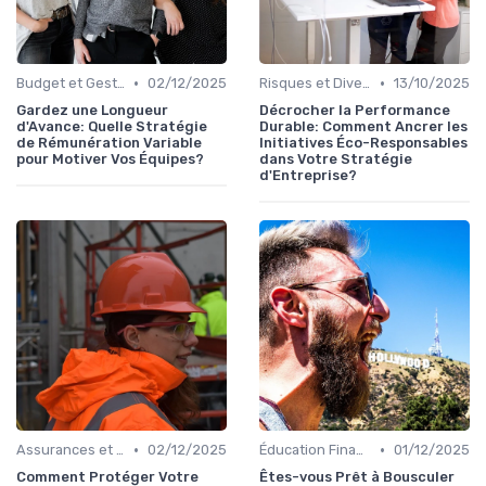
•
•
Budget et Gestion des Finances Personnelles
02/12/2025
Risques et Diversification d'Investissement
13/10/2025
Gardez une Longueur
Décrocher la Performance
d'Avance: Quelle Stratégie
Durable: Comment Ancrer les
de Rémunération Variable
Initiatives Éco-Responsables
pour Motiver Vos Équipes?
dans Votre Stratégie
d'Entreprise?
•
•
Assurances et Protections Financières
02/12/2025
Éducation Financière
01/12/2025
Comment Protéger Votre
Êtes-vous Prêt à Bousculer