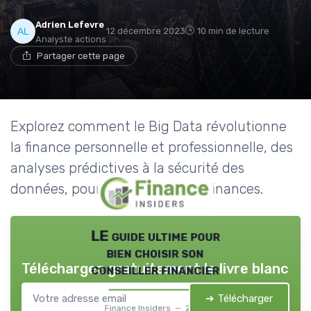
Adrien Lefevre
12 décembre 2023
10 min de lecture
Analyste actions
Partager cette page
Explorez comment le Big Data révolutionne
la finance personnelle et professionnelle, des
analyses prédictives à la sécurité des
données, pour mieux gérer vos finances.
LE guide ultime pour
bien choisir son
Téléchargez gratuitement le livre blanc
conseiller financier
➔ Télécharger
Finance Insiders — 2026