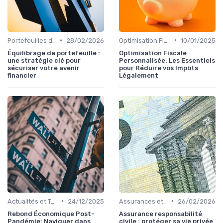
•
•
Portefeuilles d'Actions et d'Obligations
28/02/2026
Optimisation Fiscale
10/01/2025
Équilibrage de portefeuille :
Optimisation Fiscale
une stratégie clé pour
Personnalisée: Les Essentiels
sécuriser votre avenir
pour Réduire vos Impôts
financier
Légalement
•
•
Actualités et Tendances Économiques
24/12/2025
Assurances et Protections Financières
26/02/2026
Rebond Économique Post-
Assurance responsabilité
Pandémie: Naviguer dans
civile : protéger sa vie privée