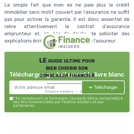
Le simple fait que mon ex ne paie plus le crédit
immobilier sans motif couvert par l’assurance ne suffit
pas pour activer la garantie. Il est donc essentiel de
relire attentivement le contrat d’assurance
emprunteur et, en cas de doute, de solliciter des
explications écrites de la banque ou de l’assureur.
LE guide ultime pour
bien choisir son
Téléchargez gratuitement le livre blanc
conseiller financier
➔ Télécharger
Finance Insiders — 2026
*
En remplissant ce formulaire, j’accepte d’être contacté(e) à
des fins commerciales par Finance Insiders et ses
partenaires.