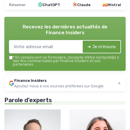
Résumer
ChatGPT
Claude
Mistral
Recevez les dernières actualités de
Finance Insiders
➔ Je m'inscris
*
En remplissant ce formulaire, j’accepte d’être contacté(e) à
des fins commerciales par Finance Insiders et ses
partenaires.
Finance Insiders
Ajoutez-nous à vos sources préférées sur Google
Parole d'experts