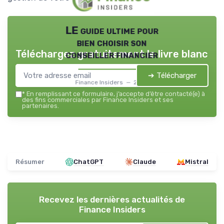
LE guide ultime pour
bien choisir son
Téléchargez gratuitement le livre blanc
conseiller financier
➔ Télécharger
Finance Insiders — 2026
*
En remplissant ce formulaire, j’accepte d’être contacté(e) à
des fins commerciales par Finance Insiders et ses
partenaires.
Résumer
ChatGPT
Claude
Mistral
Recevez les dernières actualités de
Finance Insiders