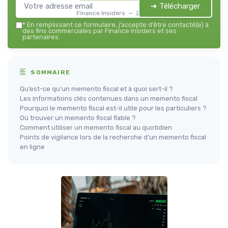
➔ Télécharger
Finance Insiders — 2026
*
En remplissant ce formulaire, j’accepte d’être contacté(e) à
des fins commerciales par Finance Insiders et ses
partenaires.
SOMMAIRE
Qu’est-ce qu’un memento fiscal et à quoi sert-il ?
Les informations clés contenues dans un memento fiscal
Pourquoi le memento fiscal est-il utile pour les particuliers ?
Où trouver un memento fiscal fiable ?
Comment utiliser un memento fiscal au quotidien
Points de vigilance lors de la recherche d’un memento fiscal
en ligne