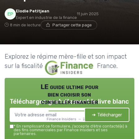
Elodie Petitjean
11 juin 2025
Expert en industrie de la finance
8 min de lecture
Partager cette page
Explorez le régime mère-fille et son impact
sur la fiscalité des dividendes en France.
LE guide ultime pour
bien choisir son
Téléchargez gratuitement le livre blanc
conseiller financier
➔ Télécharger
Finance Insiders — 2026
*
En remplissant ce formulaire, j’accepte d’être contacté(e) à
des fins commerciales par Finance Insiders et ses
partenaires.