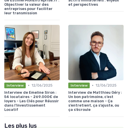
de EstimerMonEntreprise.fr :
actifs immatériels : enjeux
Objectiver la valeur des
et perspectives
entreprises pour faciliter
leur transmission
•
•
12/06/2025
12/06/2025
Interview
Interview
Interview de Emeline Siron :
Interview de Matthieu Géry :
54 locataires - 269.000€ de
Un bon patrimoine, c’est
loyers - Les Clés pour Réussir
comme une maison - Ça
dans l'Investissement
s’entretient, ça s’ajuste, ou
Locatif
ça s’écroule
Les plus lus