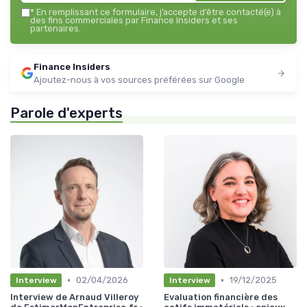
*
En remplissant ce formulaire, j’accepte d’être contacté(e) à
des fins commerciales par Finance Insiders et ses
partenaires.
Finance Insiders
Ajoutez-nous à vos sources préférées sur Google
Parole d'experts
•
•
02/04/2026
19/12/2025
Interview
Interview
Interview de Arnaud Villeroy
Evaluation financière des