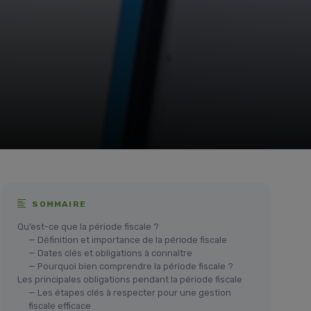
SOMMAIRE
Qu’est-ce que la période fiscale ?
— Définition et importance de la période fiscale
— Dates clés et obligations à connaître
— Pourquoi bien comprendre la période fiscale ?
Les principales obligations pendant la période fiscale
— Les étapes clés à respecter pour une gestion
fiscale efficace