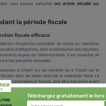
oncière, vous pouvez consulter
cet article détaillé sur
dant la période fiscale
stion fiscale efficace
cabinets d’expertise comptable de suivre un calendrier
 série d’obligations, dont la déclaration des résultats,
documents auprès de l’administration. Il est essentiel de
rd et les pénalités associées.
oumises à l’impôt sur les sociétés ou à l’impôt sur le
scales dans les délais fixés par le calendrier fiscal. La
uments comptables et fiscaux, doit être transmise avant
 la digitalisation, la facture électronique devient
Téléchargez gratuitement le livre
mpagnent leurs clients dans la mise en conformité et
ltime
hoisir