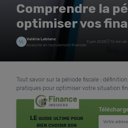
Comprendre la pér
optimiser vos fin
Valérie Leblanc
9 juin 2025
12 min de
Analyste en recrutement financier
Tout savoir sur la période fiscale : définitio
pratiques pour optimiser votre situation fin
Télécharge
LE guide ultime pour
bien choisir son