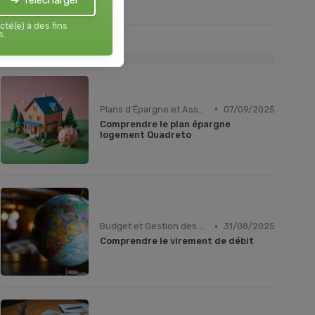
➔ Télécharger
cté(e) à des fins
s.
Les plus lus
•
Plans d'Épargne et Assurance Vie
07/09/2025
Comprendre le plan épargne
logement Quadreto
•
Budget et Gestion des Finances Personnelles
31/08/2025
Comprendre le virement de débit