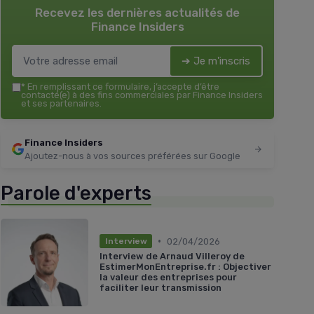
Recevez les dernières actualités de
Finance Insiders
➔ Je m'inscris
*
En remplissant ce formulaire, j’accepte d’être
contacté(e) à des fins commerciales par Finance Insiders
et ses partenaires.
Finance Insiders
Ajoutez-nous à vos sources préférées sur Google
Parole d'experts
•
02/04/2026
Interview
Interview de Arnaud Villeroy de
EstimerMonEntreprise.fr : Objectiver
la valeur des entreprises pour
faciliter leur transmission