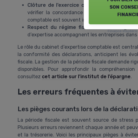
Clôture de l’exercice comptable :
À la fin de
son conse
vérifier la concordance des écritures et prépa
financi
comptable est souvent indispensable pour garant
Respect du régime fiscal :
Selon le régime s
Finance Insider
d’expertise accompagnent les entreprises dans l
Le rôle du cabinet d’expertise comptable est centra
la conformité des déclarations, anticipent les évol
fiscale. La gestion de la période fiscale demande ri
disponibles. Pour approfondir la compréhension 
consultez
cet article sur l’institut de l’épargne
.
Les erreurs fréquentes à évite
Les pièges courants lors de la déclarati
La période fiscale est souvent source de stress p
Plusieurs erreurs reviennent chaque année et peuv
et la trésorerie. Voici les principaux pièges à évit