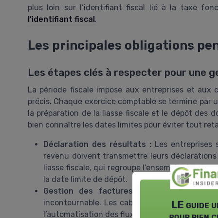
plus loin sur l’identifiant fiscal lié à la taxe f
l’identifiant fiscal
.
Les principales obligations pen
Les étapes clés à respecter pour une ge
La période fiscale impose aux entreprises et aux 
précis. Chaque exercice comptable se termine par une
la préparation de la liasse fiscale et le dépôt des 
bien connaître les dates limites pour éviter tout reta
Déclaration des résultats :
Les entreprises s
revenu doivent transmettre leurs déclarations fi
liasse fiscale, qui regroupe l’ensemble des doc
la date limite de dépôt.
Gestion des factures électroniques :
Avec
incontournable. Les cabinets comptables acco
LE guide u
l’automatisation des flux comptables.
pour bien c