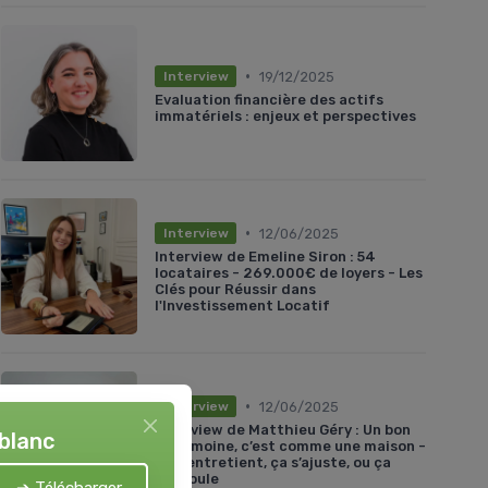
•
19/12/2025
Interview
Evaluation financière des actifs
immatériels : enjeux et perspectives
•
12/06/2025
Interview
Interview de Emeline Siron : 54
locataires - 269.000€ de loyers - Les
Clés pour Réussir dans
l'Investissement Locatif
•
12/06/2025
Interview
Interview de Matthieu Géry : Un bon
 blanc
patrimoine, c’est comme une maison -
Ça s’entretient, ça s’ajuste, ou ça
s’écroule