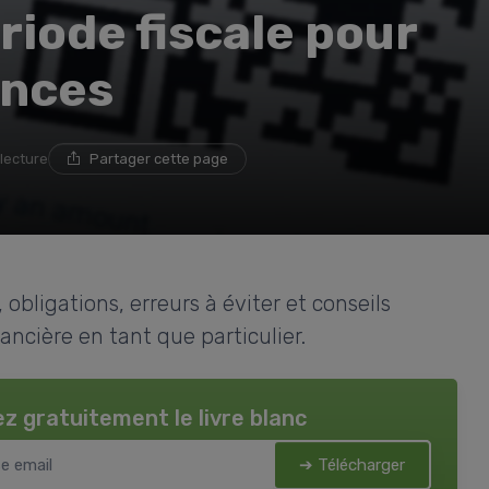
iode fiscale pour
ances
 lecture
Partager cette page
n, obligations, erreurs à éviter et conseils
ancière en tant que particulier.
z gratuitement le livre blanc
➔ Télécharger