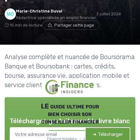
Marie-Christine Duval
3 juillet 2024
Rédactrice spécialisée en emploi financier
15 min de lecture
Partager cette page
Analyse complète et nuancée de Boursorama
Banque et Boursobank : cartes, crédits,
bourse, assurance vie, application mobile et
service client pour les particuliers.
LE guide ultime pour
bien choisir son
Téléchargez gratuitement le livre blanc
conseiller financier
➔ Télécharger
Finance Insiders — 2026