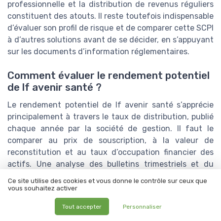
professionnelle et la distribution de revenus réguliers
constituent des atouts. Il reste toutefois indispensable
d’évaluer son profil de risque et de comparer cette SCPI
à d’autres solutions avant de se décider, en s’appuyant
sur les documents d’information réglementaires.
Comment évaluer le rendement potentiel
de lf avenir santé ?
Le rendement potentiel de lf avenir santé s’apprécie
principalement à travers le taux de distribution, publié
chaque année par la société de gestion. Il faut le
comparer au prix de souscription, à la valeur de
reconstitution et au taux d’occupation financier des
actifs. Une analyse des bulletins trimestriels et du
rapport annuel permet de vérifier la soutenabilité de ce
Ce site utilise des cookies et vous donne le contrôle sur ceux que
rendement dans le temps, en tenant compte des
vous souhaitez activer
travaux prévus et de la politique de reconstitution du
Tout accepter
Personnaliser
patrimoine.