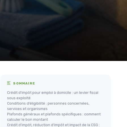
SOMMAIRE
Crédit d'impôt pour emploi à domicile : un levier fiscal
sous exploité
Conditions d’éligibilité : personnes concernées,
services et organismes
Plafonds généraux et plafonds spécifiques : comment
calculer le bon montant
Crédit d’impôt, réduction d’impôt et impact de la CSG :