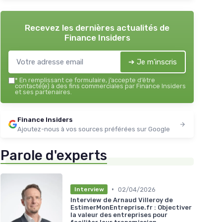
Recevez les dernières actualités de
Finance Insiders
➔ Je m'inscris
*
En remplissant ce formulaire, j’accepte d’être
contacté(e) à des fins commerciales par Finance Insiders
et ses partenaires.
Finance Insiders
Ajoutez-nous à vos sources préférées sur Google
Parole d'experts
•
02/04/2026
Interview
Interview de Arnaud Villeroy de
EstimerMonEntreprise.fr : Objectiver
la valeur des entreprises pour