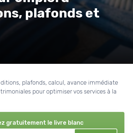
ons, plafonds et
nditions, plafonds, calcul, avance immédiate
trimoniales pour optimiser vos services à la
z gratuitement le livre blanc