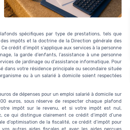
lafonds spécifiques par type de prestations, tels que
 des impôts et la doctrine de la Direction générale des
 Ce crédit d’impôt s’applique aux services à la personne
age, la garde d’enfants, l’assistance à une personne
services de jardinage ou d’assistance informatique. Pour
lisé dans votre résidence principale ou secondaire située
organisme ou à un salarié à domicile soient respectées
euros de dépenses pour un emploi salarié à domicile sur
 000 euros, sous réserve de respecter chaque plafond
otre impôt sur le revenu, et si votre impôt est nul,
c, ce qui distingue clairement ce crédit d’impôt d’une
e d’optimisation de la fiscalité, ce crédit d’impôt pour
 vos autres aides fiscales et avec les aides perçues