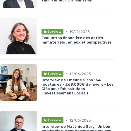
faciliter leur transmission
•
19/12/2025
Interview
Evaluation financière des actifs
immatériels : enjeux et perspectives
•
12/06/2025
Interview
Interview de Emeline Siron : 54
locataires - 269.000€ de loyers - Les
Clés pour Réussir dans
l'Investissement Locatif
•
12/06/2025
Interview
Interview de Matthieu Géry : Un bon
patrimoine, c’est comme une maison -