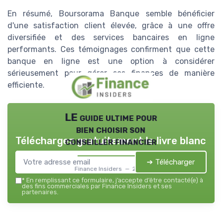
En résumé, Boursorama Banque semble bénéficier
d'une satisfaction client élevée, grâce à une offre
diversifiée et des services bancaires en ligne
performants. Ces témoignages confirment que cette
banque en ligne est une option à considérer
sérieusement pour gérer ses finances de manière
efficiente.
LE guide ultime pour
bien choisir son
Téléchargez gratuitement le livre blanc
conseiller financier
➔ Télécharger
Finance Insiders — 2026
*
En remplissant ce formulaire, j’accepte d’être contacté(e) à
des fins commerciales par Finance Insiders et ses
partenaires.