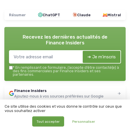
Résumer
ChatGPT
Claude
Mistral
Recevez les dernières actualités de
Finance Insiders
➔ Je m'inscris
*
En remplissant ce formulaire, j’accepte d’être contacté(e) à
des fins commerciales par Finance Insiders et ses
partenaires.
Finance Insiders
Ajoutez-nous à vos sources préférées sur Google
Ce site utilise des cookies et vous donne le contrôle sur ceux que
Parole d'experts
vous souhaitez activer
Tout accepter
Personnaliser