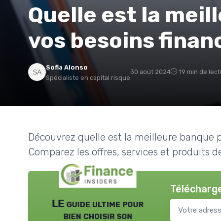
Quelle est la mei
vos besoins finan
Sofia Alonso
30 août 2024
19 min de lec
Spécialiste en capital risque
Découvrez quelle est la meilleure banque p
Comparez les offres, services et produits d
Télécharge
LE guide ultime pour
bien choisir son