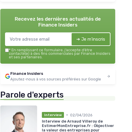
Recevez les dernières actualités de
Finance Insiders
➔ Je m'inscris
*
En remplissant ce formulaire, j’accepte d’être
contacté(e) à des fins commerciales par Finance Insiders
et ses partenaires.
Finance Insiders
Ajoutez-nous à vos sources préférées sur Google
Parole d'experts
•
02/04/2026
Interview
Interview de Arnaud Villeroy de
EstimerMonEntreprise.fr : Objectiver
la valeur des entreprises pour