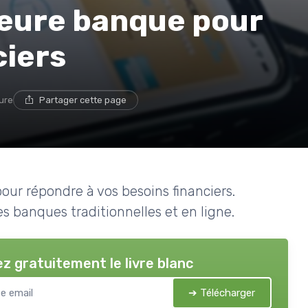
lleure banque pour
ciers
ture
Partager cette page
our répondre à vos besoins financiers.
es banques traditionnelles et en ligne.
z gratuitement le livre blanc
➔ Télécharger